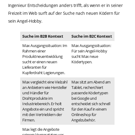
Ingenieur Entscheidungen anders trifft, als wenn er in seiner
Freizeit im Web surft auf der Suche nach neuen Ködern für
sein Angel-Hobby.
Suche im B2B Kontext
Suche im B2C Kontext
Max Ausgangssituation: Im
Max Ausgangssituation:
Rahmen einer
Für sein Angel-Hobby
Produktneuentwicklung
sucht Max neue
sucht er einen neuen
Ködertypen.
Lieferanten für
Kupferdraht Legierungen.
Max vergleicht eine Vielzahl
Max sitzt am Abend am
an Anbietern wie Hersteller
Tablet, recherchiert
und Händler für
passende Ködertypen
Drahtprodukte im
bei Google und
Industriebereich. Er holt
entscheidet sich schnell
Angebote ein und spricht
für den Kauf in einem
mit den Vertrieblern der
Onlineshop für
Firmen.
Angelzubehör.
Max legt die Angebote
seinem Vorgesetzten vor.