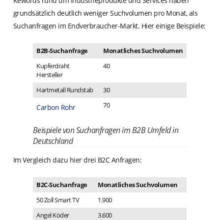
Kewords rund um Industrieprodukte und Services haben
grundsätzlich deutlich weniger Suchvolumen pro Monat, als
Suchanfragen im Endverbraucher-Markt. Hier einige Beispiele:
B2B-Suchanfrage
Monatliches Suchvolumen
Kupferdraht
40
Hersteller
Hartmetall Rundstab
30
70
Carbon Rohr
Beispiele von Suchanfragen im B2B Umfeld in
Deutschland
Im Vergleich dazu hier drei B2C Anfragen:
B2C-Suchanfrage
Monatliches Suchvolumen
50 Zoll Smart TV
1.900
Angel Köder
3.600